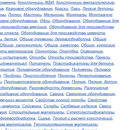
онвеера
,
Конструкции
ЖБИ
,
Конструкции
металлические
,
ов
,
Крановое
оборудование
,
Краски
,
Лаки
,
Легкие
бетоны
,
ицы
,
Лотки
,
Мастики
,
Мельницы
,
Минералы
,
Монтажное
овое
оборудование
,
Обои
,
Оборудование
,
Оборудование
для
производства
вяжущие
,
Оборудование
для
производства
ва
стекла
,
Оборудование
для
производства
цемента
,
ы
,
бетон
,
Общие
термины
,
деревообработка
,
Общие
Общие
,
заполнители
,
Общие
,
качество
,
Общие
,
коррозия
,
ита
материалов
,
Огнеупоры
,
Опалубка
,
Освещение
,
и
испытаниях
,
Отходы
,
Отходы
производства
,
Панели
,
иломатериал
,
Питатели
,
Пластификаторы
для
бетона
,
крытия
,
Полимерное
оборудование
,
Полимеры
,
Половое
е
,
Приборы
,
Приспособления
,
Прогоны
,
Проектирование
,
и
,
Противопожарное
оборудование
,
Прочие
,
Прочие
,
бетон
,
оборудование
,
Разновидности
древесины
,
Разрушения
изабивное
оборудование
,
Сварка
,
Сварочное
оборудование
,
яжущих
веществ
,
Свойства
горной
породы
,
Свойства
а
цемента
,
Сейсмика
,
Склады
,
Скобяные
изделия
,
Смеси
мия
,
Строительные
материалы
,
Суперпластификаторы
,
деревообработка
,
Сырье
,
Теория
и
расчет
конструкций
,
тва
материалов
,
Теплоизоляционные
материалы
,