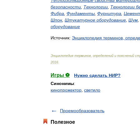
Теплоизоляционные
свойства
материало
безопасности
,
Технологии
,
Технологии
б
Фибра
,
Фундаменты
,
Фурнитура
,
Цемен
Шпон
,
Штукатурное
оборудование
,
Шум
оборудование
Источник:
Энциклопедия
терминов
,
опред
Энциклопедия
терминов
,
определений
и
пояснений
ст
2016
.
Игры ⚽
Нужно сделать НИР?
Синонимы
:
кинопрожектор
,
светило
Проемообразователь
Полезное