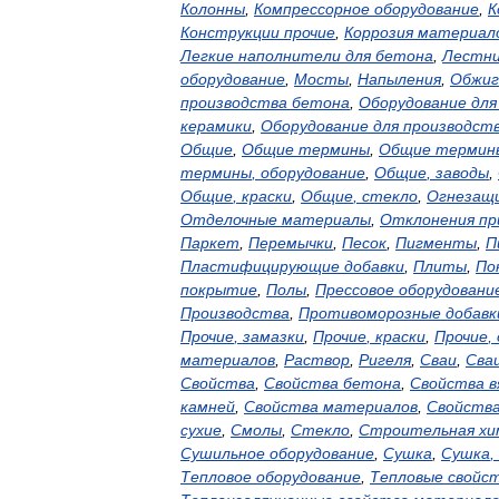
Колонны
,
Компрессорное
оборудование
,
К
Конструкции
прочие
,
Коррозия
материал
Легкие
наполнители
для
бетона
,
Лестн
оборудование
,
Мосты
,
Напыления
,
Обжиг
производства
бетона
,
Оборудование
для
керамики
,
Оборудование
для
производст
Общие
,
Общие
термины
,
Общие
термин
термины
,
оборудование
,
Общие
,
заводы
,
Общие
,
краски
,
Общие
,
стекло
,
Огнезащ
Отделочные
материалы
,
Отклонения
пр
Паркет
,
Перемычки
,
Песок
,
Пигменты
,
П
Пластифицирующие
добавки
,
Плиты
,
По
покрытие
,
Полы
,
Прессовое
оборудовани
Производства
,
Противоморозные
добавк
Прочие
,
замазки
,
Прочие
,
краски
,
Прочие
,
материалов
,
Раствор
,
Ригеля
,
Сваи
,
Сва
Свойства
,
Свойства
бетона
,
Свойства
в
камней
,
Свойства
материалов
,
Свойств
сухие
,
Смолы
,
Стекло
,
Строительная
хи
Сушильное
оборудование
,
Сушка
,
Сушка
,
Тепловое
оборудование
,
Тепловые
свойс