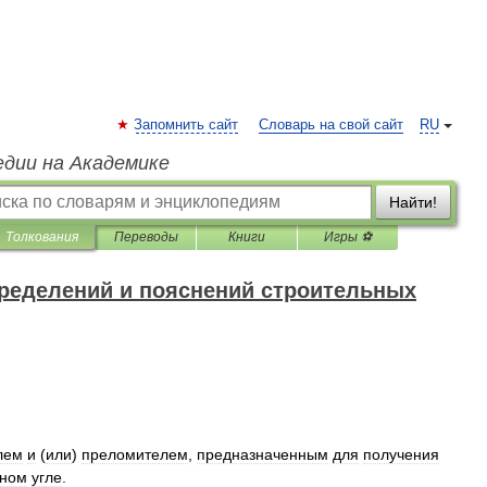
Запомнить сайт
Словарь на свой сайт
RU
едии на Академике
Найти!
Толкования
Переводы
Книги
Игры ⚽
ределений и пояснений строительных
лем
и
(
или
)
преломителем
,
предназначенным
для
получения
сном
угле
.