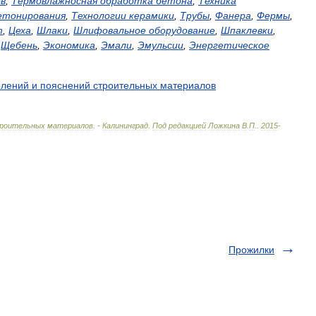
в
,
Термовлажносная
обработка
бетона
,
Техника
етонирования
,
Технологии
керамики
,
Трубы
,
Фанера
,
Фермы
,
т
,
Цеха
,
Шлаки
,
Шлифовальное
оборудование
,
Шпаклевки
,
,
Щебень
,
Экономика
,
Эмали
,
Эмульсии
,
Энергетическое
елений
и
пояснений
строительных
материалов
роительных
материалов
. -
Калининград
.
Под
редакцией
Ложкина
В
.
П
.
.
2015
-
Прожилки