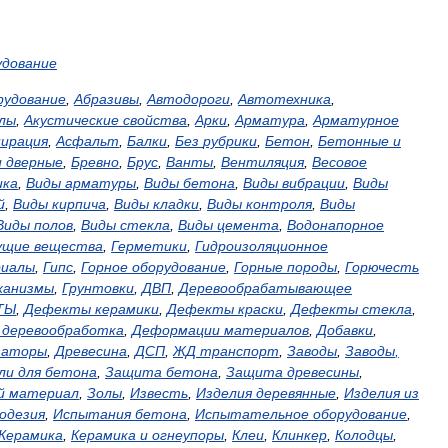
удование
рудование
,
Абразивы
,
Автодороги
,
Автотехника
,
лы
,
Акустические
свойства
,
Арки
,
Арматура
,
Арматурное
пирация
,
Асфальт
,
Балки
,
Без
рубрики
,
Бетон
,
Бетонные
и
и
дверные
,
Бревно
,
Брус
,
Ванты
,
Вентиляция
,
Весовое
ика
,
Виды
арматуры
,
Виды
бетона
,
Виды
вибрации
,
Виды
й
,
Виды
кирпича
,
Виды
кладки
,
Виды
контроля
,
Виды
Виды
полов
,
Виды
стекла
,
Виды
цемента
,
Водонапорное
ущие
вещества
,
Герметики
,
Гидроизоляционное
иалы
,
Гипс
,
Горное
оборудование
,
Горные
породы
,
Горючесть
ханизмы
,
Грунтовки
,
ДВП
,
Деревообрабатывающее
ТЫ
,
Дефекты
керамики
,
Дефекты
краски
,
Дефекты
стекла
,
,
деревообработка
,
Деформации
материалов
,
Добавки
,
заторы
,
Древесина
,
ДСП
,
ЖД
транспорт
,
Заводы
,
Заводы
,
ли
для
бетона
,
Защита
бетона
,
Защита
древесины
,
й
материал
,
Золы
,
Известь
,
Изделия
деревянные
,
Изделия
из
одезия
,
Испытания
бетона
,
Испытательное
оборудование
,
Керамика
,
Керамика
и
огнеупоры
,
Клеи
,
Клинкер
,
Колодцы
,