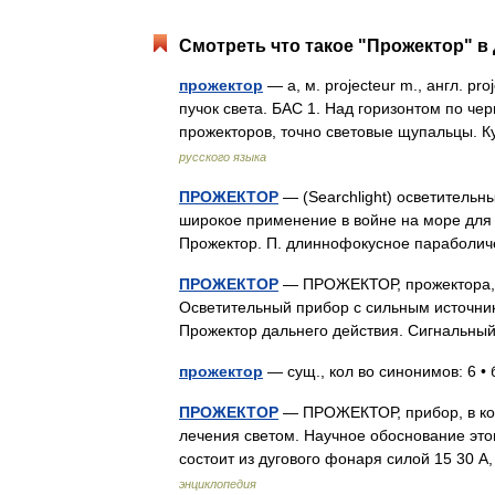
Смотреть что такое "Прожектор" в 
прожектор
— а, м. projecteur m., англ. 
пучок света. БАС 1. Над горизонтом по ч
прожекторов, точно световые щупальцы.
русского языка
ПРОЖЕКТОР
— (Searchlight) осветительн
широкое применение в войне на море для
Прожектор. П. длиннофокусное параболи
ПРОЖЕКТОР
— ПРОЖЕКТОР, прожектора, му
Осветительный прибор с сильным источник
Прожектор дальнего действия. Сигнальн
прожектор
— сущ., кол во синонимов: 6 •
ПРОЖЕКТОР
— ПРОЖЕКТОР, прибор, в кот
лечения светом. Научное обоснование этог
состоит из дугового фонаря силой 15 30 
энциклопедия