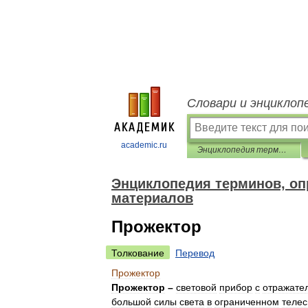
Словари и энциклоп
academic.ru
Энциклопедия терминов, определений и пояснений строительных материалов
Энциклопедия терминов, оп
материалов
Прожектор
Толкование
Перевод
Прожектор
Прожектор
–
световой
прибор
с
отражате
большой
силы
света
в
ограниченном
теле