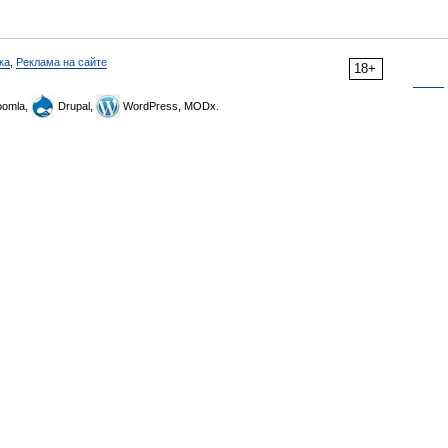
ка
,
Реклама на сайте
18+
omla,
Drupal,
WordPress, MODx.