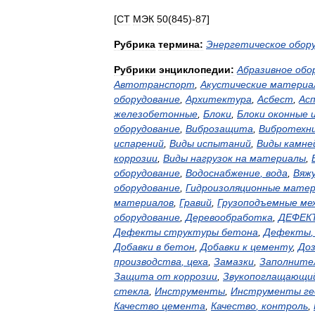
[
СТ
МЭК
50
(
845
)-
87
]
Рубрика
термина:
Энергетическое
обор
Рубрики
энциклопедии:
Абразивное
обо
Автотранспорт
,
Акустические
материа
оборудование
,
Архитектура
,
Асбест
,
Ас
железобетонные
,
Блоки
,
Блоки
оконные
оборудование
,
Виброзащита
,
Вибротехн
испарений
,
Виды
испытаний
,
Виды
камне
коррозии
,
Виды
нагрузок
на
материалы
,
оборудование
,
Водоснабжение
,
вода
,
Вяж
оборудование
,
Гидроизоляционные
матер
материалов
,
Гравий
,
Грузоподъемные
ме
оборудование
,
Деревообработка
,
ДЕФЕК
Дефекты
структуры
бетона
,
Дефекты
Добавки
в
бетон
,
Добавки
к
цементу
,
До
производства
,
цеха
,
Замазки
,
Заполните
Защита
от
коррозии
,
Звукопоглащающи
стекла
,
Инструменты
,
Инструменты
ге
Качество
цемента
,
Качество
,
контроль
,