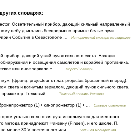
других словарях:
projector. Осветительный прибор, дающий сильный направленный
ерному небу двигались беспрерывно прямые белые лучи
 Куприн События в Севастополе …
Исторический словарь галлицизмов
ый прибор, дающий узкий пучок сильного света. Находит
 обнаружения и освещения самолетов и кораблей противника.
ческое или иное зеркало с… …
Морской словарь
ж. (франц. projecteur от лат. projectus брошенный вперед).
ом света и вогнутым зеркалом, дающий пучок сильного света.
ый прожектор. Толковый… …
Толковый словарь Ушакова
 бронепрожектор (1) • кинопрожектор (1) • …
Словарь синонимов
ором угольно вольтовая дуга используется для местного
о метода принадлежит Финзену (Finsen). и его школе. П.
А, не менее 30 V постоянного или… …
Большая медицинская