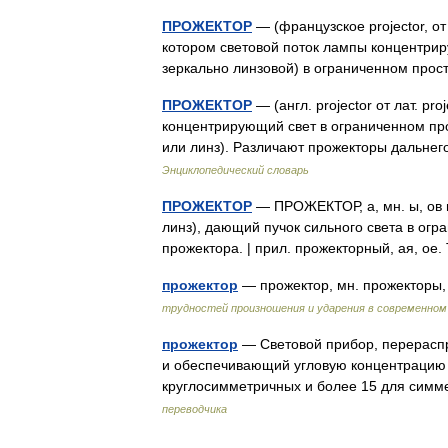
ПРОЖЕКТОР
— (французское projector, от
котором световой поток лампы концентрир
зеркально линзовой) в ограниченном пр
ПРОЖЕКТОР
— (англ. projector от лат. p
концентрирующий свет в ограниченном пр
или линз). Различают прожекторы дальне
Энциклопедический словарь
ПРОЖЕКТОР
— ПРОЖЕКТОР, а, мн. ы, ов и
линз), дающий пучок сильного света в огр
прожектора. | прил. прожекторный, ая, о
прожектор
— прожектор, мн. прожекторы,
трудностей произношения и ударения в современном
прожектор
— Световой прибор, перераспр
и обеспечивающий угловую концентрацию 
круглосимметричных и более 15 для сим
переводчика