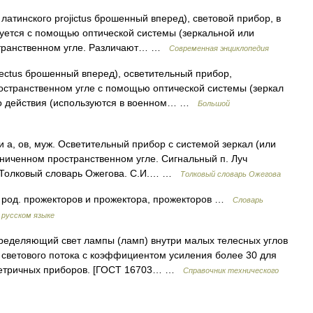
 латинского projictus брошенный вперед), световой прибор, в
уется с помощью оптической системы (зеркальной или
остранственном угле. Различают… …
Современная энциклопедия
rojectus брошенный вперед), осветительный прибор,
остранственном угле с помощью оптической системы (зеркал
го действия (используются в военном… …
Большой
 а, ов, муж. Осветительный прибор с системой зеркал (или
аниченном пространственном угле. Сигнальный п. Луч
е. Толковый словарь Ожегова. С.И.… …
Толковый словарь Ожегова
 род. прожекторов и прожектора, прожекторов …
Словарь
 русском языке
еделяющий свет лампы (ламп) внутри малых телесных углов
светового потока с коэффициентом усиления более 30 для
метричных приборов. [ГОСТ 16703… …
Справочник технического